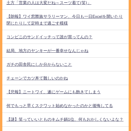
土方「営業の人は大変だね～スーツ着て(笑)」
【朗報】ワイ窓際族サラリーマン、今日も一日Excelを開いたり
閉じたりして定時まで過ごす模様
コンビニのサンドイッチって誰が買ってんの？
結局、地方のヤンキーが一番幸せなんじゃね
ガチの田舎民にしか分からないこと
チェーンでカツ丼て難しいのかね
【悲報】ニートワイ、遂にゲームにも飽きてしまう
何でもっと早くスクワット始めなかったのかと後悔してる
【謎】笑っていいとものキムチ鍋1位、何もおかしくないよな？