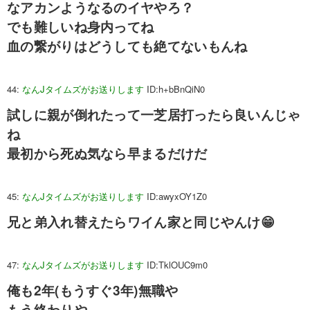
なアカンようなるのイヤやろ？
でも難しいね身内ってね
血の繋がりはどうしても絶てないもんね
44:
なんJタイムズがお送りします
ID:h+bBnQiN0
試しに親が倒れたって一芝居打ったら良いんじゃ
ね
最初から死ぬ気なら早まるだけだ
45:
なんJタイムズがお送りします
ID:awyxOY1Z0
兄と弟入れ替えたらワイん家と同じやんけ😁
47:
なんJタイムズがお送りします
ID:TklOUC9m0
俺も2年(もうすぐ3年)無職や
もう終わりや