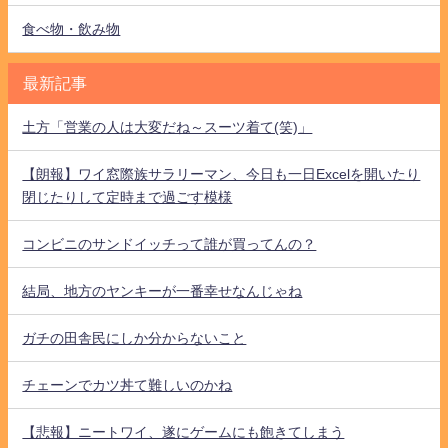
食べ物・飲み物
最新記事
土方「営業の人は大変だね～スーツ着て(笑)」
【朗報】ワイ窓際族サラリーマン、今日も一日Excelを開いたり
閉じたりして定時まで過ごす模様
コンビニのサンドイッチって誰が買ってんの？
結局、地方のヤンキーが一番幸せなんじゃね
ガチの田舎民にしか分からないこと
チェーンでカツ丼て難しいのかね
【悲報】ニートワイ、遂にゲームにも飽きてしまう