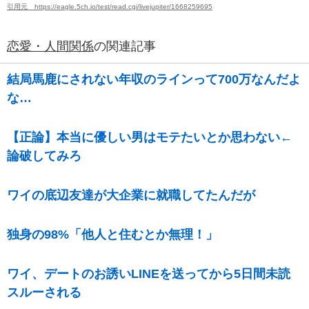
引用元 https://eagle.5ch.io/test/read.cgi/livejupiter/1668259695
恋愛・人間関係
の関連記事
結局馬鹿にされない年収のラインって700万なんだよ
な…
【正論】本当に優しい男はモテたいとか思わない←
論破してみろ
ワイの底辺友達が大企業に就職してたんだが
独身の98%「他人と住むとか無理！」
ワイ、デートのお誘いLINEを送ってから5日間未読
スルーされる