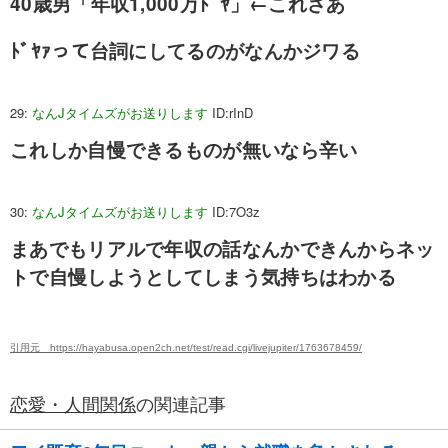
40歳男「年収1,000万ﾄﾞﾔ」←これさあ
ﾄﾞﾔｧって台詞にしてるのがなんかジワる
29:
なんJタイムズがお送りします
ID:rInD
これしか自慢できるものが無いなら辛い
30:
なんJタイムズがお送りします
ID:7O3z
まあでもリアルで年収の話なんかできんからネッ
トで自慢しようとしてしまう気持ちはわかる
引用元 https://hayabusa.open2ch.net/test/read.cgi/livejupiter/1763678459/
恋愛・人間関係
の関連記事