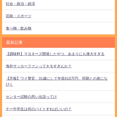
社会・政治・経済
芸能・スポーツ
食べ物・飲み物
最新記事
【調味料】マヨネーズ開発したやつ、あまりにも偉大すぎる
海外サッカーファンってキモすぎんか？
【悲報】ワイ警官、31歳にして年収610万円、同期との差にな
びく
センター試験の思い出語ってけ
チー牛学生は何のバイトすればいいの？