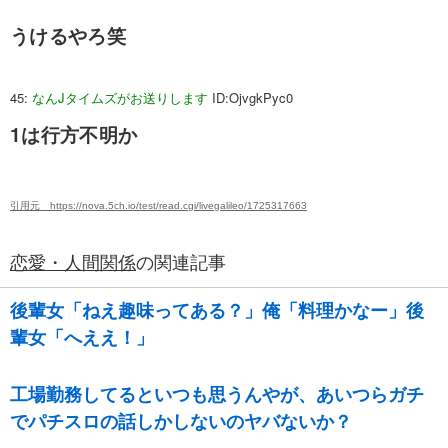
うけるやろ笑
45:
なんJタイムズがお送りします
ID:OjvgkPyc0
1は行方不明か
引用元 https://nova.5ch.io/test/read.cgi/livegalileo/1725317663
恋愛・人間関係
の関連記事
後輩女「ねえ趣味ってある？」俺「料理かなー」後
輩女「へええ！」
工場勤務してるといつも思うんやが、あいつらガチ
でパチスロの話しかしないのヤバないか？