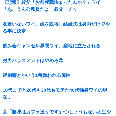
【悲報】叔父「お前就職決まったんか？」ワイ
「あ、うん公務員だよ」叔父「チッ」
友達いないワイ、嫁を説得し結婚式は身内だけでや
る事に決定
飲み会キャンセル界隈ワイ、窮地に立たされる
努力ハラスメントはやめろ😡
遅刻癖とかいう1番嫌われる属性
10代までと20代も30代もモテた40代独身ワイの現
在…
女「趣味はカフェ巡りです」👈しょうもない人生や