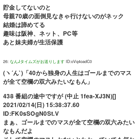
貯金してないのと
母親70歳の面倒見なきゃ行けないのがネック
結婚は諦めてる
趣味は阪神、ネット、PC等
あと妹夫婦が生活保護
26:
なんJタイムズがお送りします
ID:oVq4oadC0
(ヽ´ん`)「40から独身の人生はゴールまでのマス
が全て空欄の双六みたいなもん」
438 番組の途中ですが (中止 1fea-XJ3N)[]
2021/02/14(日) 15:38:37.60
ID:FK0sSOgN0St.V
まぁ、ゴールまでのマスが全て空欄の双六みたい
なもんだよ