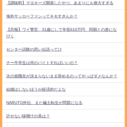
【調味料】マヨネーズ開発したやつ、あまりにも偉大すぎる
海外サッカーファンってキモすぎんか？
【悲報】ワイ警官、31歳にして年収610万円、同期との差にな
びく
センター試験の思い出語ってけ
チー牛学生は何のバイトすればいいの？
次の就職先が決まらないまま辞めるのってやっぱダメなんか？
結婚はしないほうが経済的だよな
NARUTO外伝、また穢土転生が問題になる
許せない味噌汁の具は？