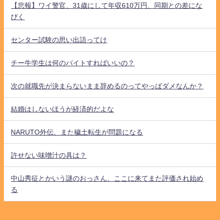
【悲報】ワイ警官、31歳にして年収610万円、同期との差にな
びく
センター試験の思い出語ってけ
チー牛学生は何のバイトすればいいの？
次の就職先が決まらないまま辞めるのってやっぱダメなんか？
結婚はしないほうが経済的だよな
NARUTO外伝、また穢土転生が問題になる
許せない味噌汁の具は？
中山秀征とかいう謎のおっさん、ここに来てまた評価され始め
る