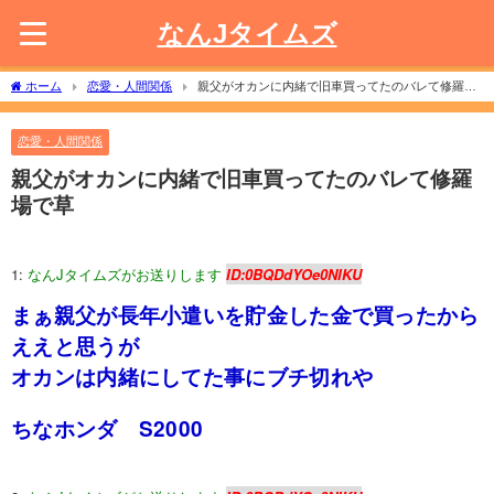
なんJタイムズ
ホーム
恋愛・人間関係
親父がオカンに内緒で旧車買ってたのバレて修羅場
で草
恋愛・人間関係
親父がオカンに内緒で旧車買ってたのバレて修羅
場で草
1:
なんJタイムズがお送りします
ID:0BQDdYOe0NIKU
まぁ親父が長年小遣いを貯金した金で買ったから
ええと思うが
オカンは内緒にしてた事にブチ切れや
ちなホンダ S2000