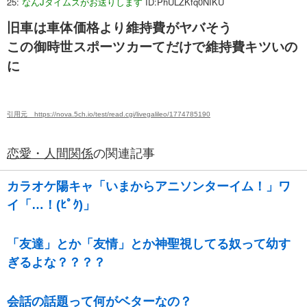
25:
なんJタイムズがお送りします
ID:PhULZKfq0NIKU
旧車は車体価格より維持費がヤバそう
この御時世スポーツカーてだけで維持費キツいの
に
引用元 https://nova.5ch.io/test/read.cgi/livegalileo/1774785190
恋愛・人間関係
の関連記事
カラオケ陽キャ「いまからアニソンターイム！」ワ
イ「…！(ﾋﾟｸ)」
「友達」とか「友情」とか神聖視してる奴って幼す
ぎるよな？？？？
会話の話題って何がベターなの？