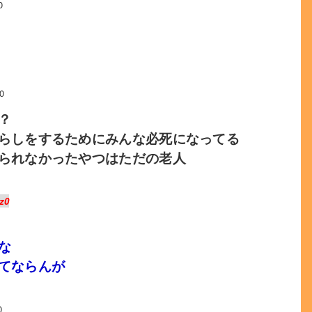
0
0
？
らしをするためにみんな必死になってる
られなかったやつはただの老人
z0
な
てならんが
0