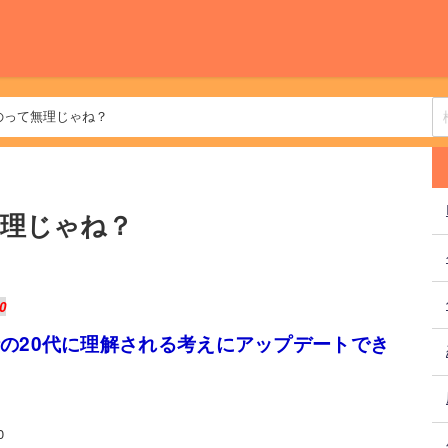
のって無理じゃね？
理じゃね？
0
時の20代に理解される考えにアップデートでき
0