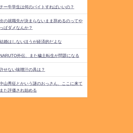
チー牛学生は何のバイトすればいいの？
次の就職先が決まらないまま辞めるのってや
っぱダメなんか？
結婚はしないほうが経済的だよな
NARUTO外伝、また穢土転生が問題になる
許せない味噌汁の具は？
中山秀征とかいう謎のおっさん、ここに来て
また評価され始める