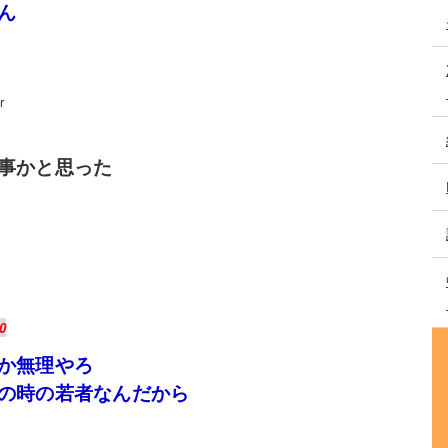
ん
r
事かと思った
H
0
か無理やろ
の時の若者なんだから