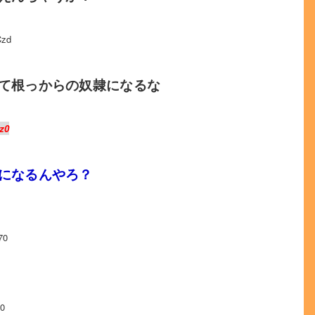
Czd
て根っからの奴隷になるな
z0
になるんやろ？
70
I0