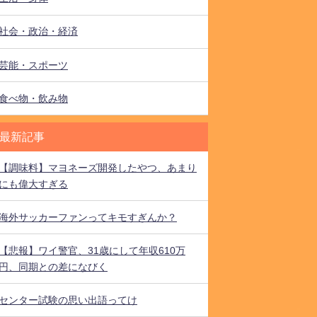
社会・政治・経済
芸能・スポーツ
食べ物・飲み物
最新記事
【調味料】マヨネーズ開発したやつ、あまり
にも偉大すぎる
海外サッカーファンってキモすぎんか？
【悲報】ワイ警官、31歳にして年収610万
円、同期との差になびく
センター試験の思い出語ってけ