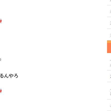
0
0
るんやろ
0