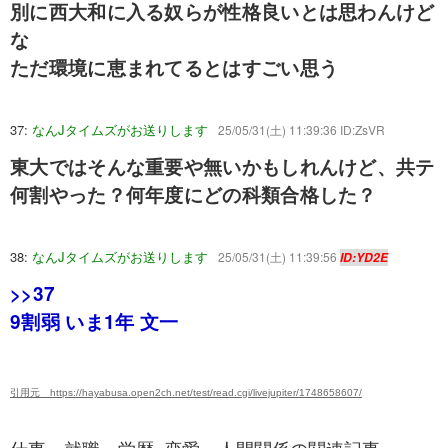
別に西大和に入る奴らが性格良いとは思わんけど
な
ただ環境に恵まれてるとはすごい思う
37:
なんJタイムズがお送りします
25/05/31(土) 11:39:36 ID:ZsVR
東大ではそんな重要や無いかもしれんけど、共テ
何割やった？何年度にどの科類合格した？
38:
なんJタイムズがお送りします
25/05/31(土) 11:39:56
ID:YD2E
>>37
9割弱 いま1年 文一
引用元 https://hayabusa.open2ch.net/test/read.cgi/livejupiter/1748658607/