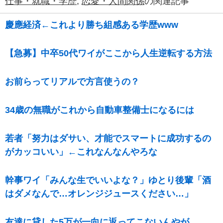
仕事・就職・学歴
,
恋愛・人間関係
の関連記事
慶應経済←これより勝ち組感ある学歴www
【急募】中卒50代ワイがここから人生逆転する方法
お前らってリアルで方言使うの？
34歳の無職がこれから自動車整備士になるには
若者「努力はダサい、才能でスマートに成功するの
がカッコいい」←これなんなんやろな
幹事ワイ「みんな生でいいよな？」ゆとり後輩「酒
はダメなんで…オレンジジュースください…」
友達に貸した5万が一向に返ってこないんやが