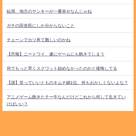
結局、地方のヤンキーが一番幸せなんじゃね
ガチの田舎民にしか分からないこと
チェーンでカツ丼て難しいのかね
【悲報】ニートワイ、遂にゲームにも飽きてしまう
何でもっと早くスクワット始めなかったのかと後悔してる
【謎】笑っていいとものキムチ鍋1位、何もおかしくないよな？
アニメゲーム飽きたチー牛なんだけどこれから何して生きてい
けばいい？