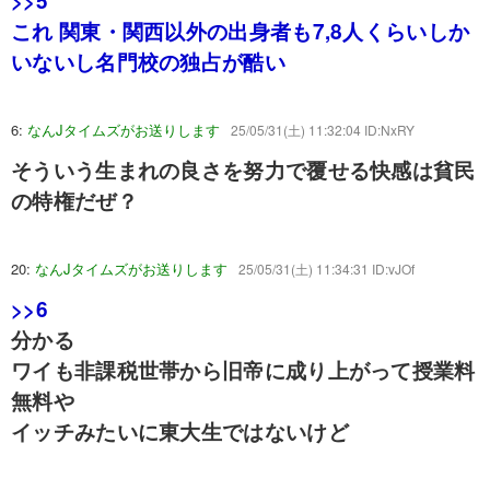
>>5
これ 関東・関西以外の出身者も7,8人くらいしか
いないし名門校の独占が酷い
6:
なんJタイムズがお送りします
25/05/31(土) 11:32:04 ID:NxRY
そういう生まれの良さを努力で覆せる快感は貧民
の特権だぜ？
20:
なんJタイムズがお送りします
25/05/31(土) 11:34:31 ID:vJOf
>>6
分かる
ワイも非課税世帯から旧帝に成り上がって授業料
無料や
イッチみたいに東大生ではないけど