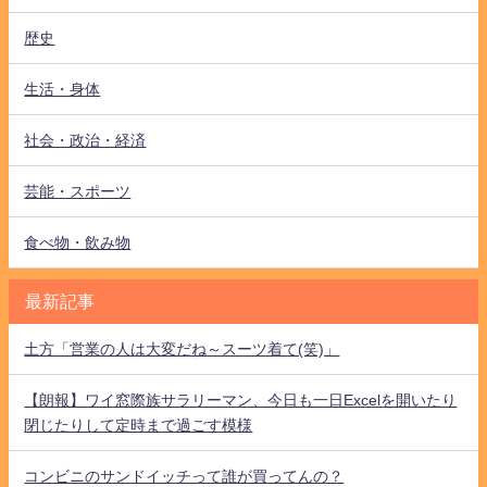
歴史
生活・身体
社会・政治・経済
芸能・スポーツ
食べ物・飲み物
最新記事
土方「営業の人は大変だね～スーツ着て(笑)」
【朗報】ワイ窓際族サラリーマン、今日も一日Excelを開いたり
閉じたりして定時まで過ごす模様
コンビニのサンドイッチって誰が買ってんの？