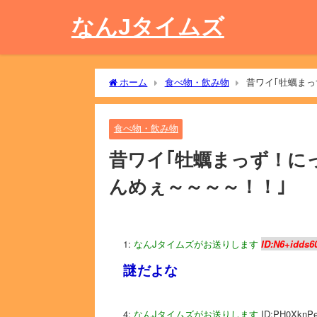
なんJタイムズ
ホーム
食べ物・飲み物
昔ワイ｢牡蠣まっ
食べ物・飲み物
昔ワイ｢牡蠣まっず！にっ
んめぇ～～～～！！｣
1:
なんJタイムズがお送りします
ID:N6+idds6
謎だよな
4:
なんJタイムズがお送りします
ID:PH0XknP