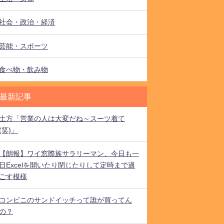
社会・政治・経済
芸能・スポーツ
食べ物・飲み物
最新記事
土方「営業の人は大変だね～スーツ着て
(笑)」
【朗報】ワイ窓際族サラリーマン、今日も一
日Excelを開いたり閉じたりして定時まで過
ごす模様
コンビニのサンドイッチって誰が買ってん
の？