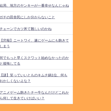
結局、地方のヤンキーが一番幸せなんじゃね
ガチの田舎民にしか分からないこと
チェーンでカツ丼て難しいのかね
【悲報】ニートワイ、遂にゲームにも飽きて
しまう
何でもっと早くスクワット始めなかったのか
と後悔してる
【謎】笑っていいとものキムチ鍋1位、何も
おかしくないよな？
アニメゲーム飽きたチー牛なんだけどこれか
ら何して生きていけばいい？