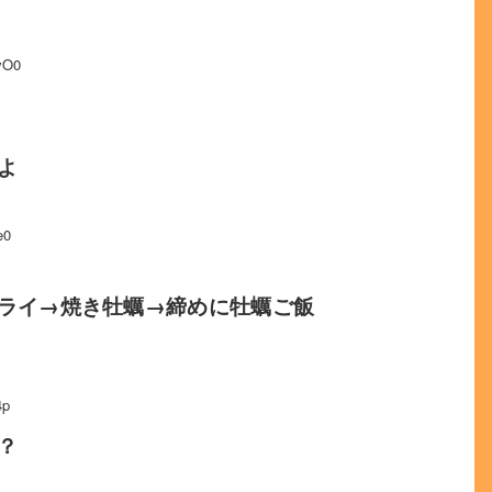
vO0
よ
e0
ライ→焼き牡蠣→締めに牡蠣ご飯
4p
？