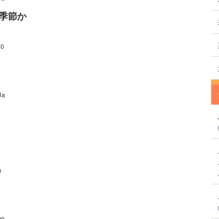
季節か
F0
Ba
0
Q0