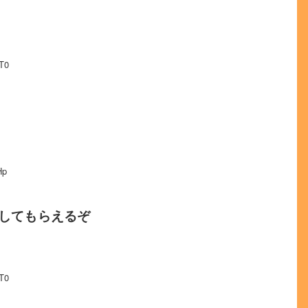
T0
Hp
してもらえるぞ
T0