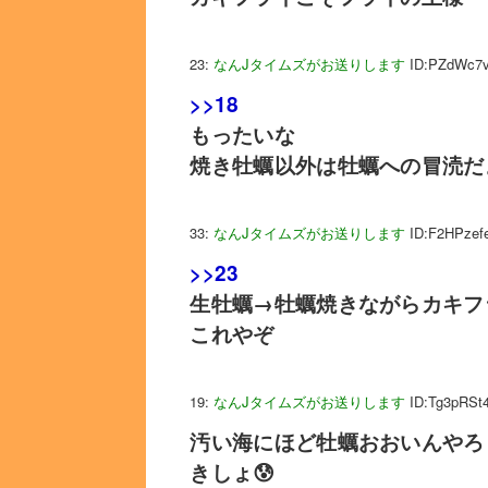
23:
なんJタイムズがお送りします
ID:PZdWc7
>>18
もったいな
焼き牡蠣以外は牡蠣への冒涜だ
33:
なんJタイムズがお送りします
ID:F2HPzef
>>23
生牡蠣→牡蠣焼きながらカキフ
これやぞ
19:
なんJタイムズがお送りします
ID:Tg3pRSt
汚い海にほど牡蠣おおいんやろ
きしょ😰