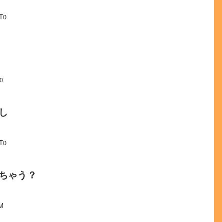
T0
0
し
T0
ちゃう？
IM