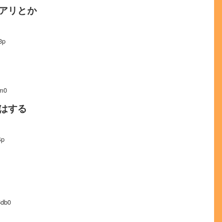
アリとか
3p
m0
はする
4p
db0