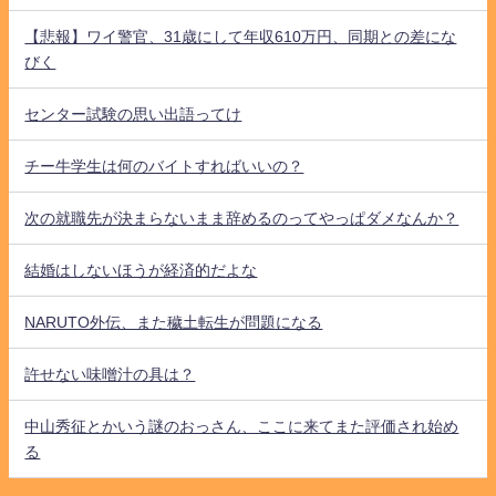
【悲報】ワイ警官、31歳にして年収610万円、同期との差にな
びく
センター試験の思い出語ってけ
チー牛学生は何のバイトすればいいの？
次の就職先が決まらないまま辞めるのってやっぱダメなんか？
結婚はしないほうが経済的だよな
NARUTO外伝、また穢土転生が問題になる
許せない味噌汁の具は？
中山秀征とかいう謎のおっさん、ここに来てまた評価され始め
る