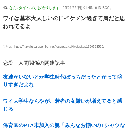
40:
なんJタイムズがお送りします
25/06/22(日) 01:45:16 ID:BQCg
ワイは基本大人しいのにイケメン過ぎて屑だと思
われてるよ
引用元 https://hayabusa.open2ch.net/test/read.cgi/livejupiter/1750523529/
恋愛・人間関係
の関連記事
友達がいないとか学生時代ぼっちだったとかって盛
りすぎだよな
ワイ大学生なんやが、若者の女嫌いが増えてると感
じる
保育園のPTA未加入の親「みんなお揃いのTシャツな