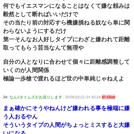
何でもイエスマンになることはなくて嫌な頼みは
毅然として断ればいいだけで
その当たり前の対応すら機嫌損ねる奴なら単に関
わらないようにするだけ
第一そんなお人好しタイプにわざと嫌われて距離
取ってもらう芸当なんて無理や
自分の人となりに合わせて個々に距離感調整して
いくのが人間関係
極論一歩槍で渡れるほど世の中単純じゃねえよ
34:
なんJタイムズがお送りします
25/06/22(日) 01:42:24
ID:5Sob
まぁ確かにそうやねんけど嫌われる事を極端に嫌
う人おるやん
そういうタイプの人間がちょっとミスすると大嫌
いになる