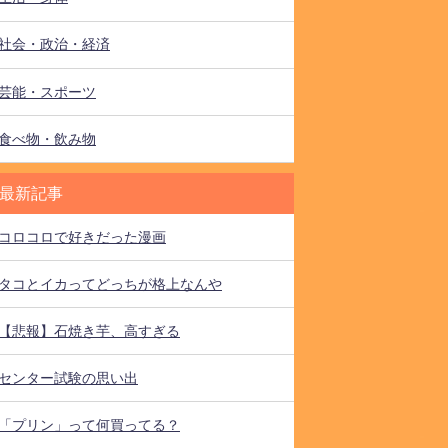
社会・政治・経済
芸能・スポーツ
食べ物・飲み物
最新記事
コロコロで好きだった漫画
タコとイカってどっちが格上なんや
【悲報】石焼き芋、高すぎる
センター試験の思い出
「プリン」って何買ってる？