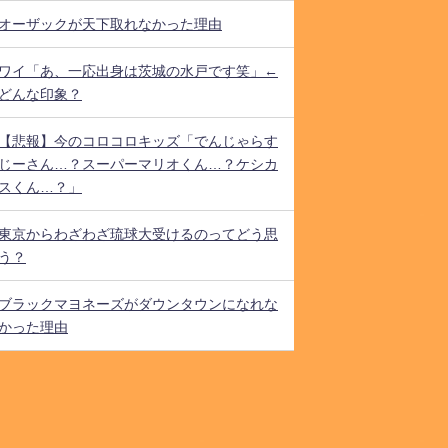
オーザックが天下取れなかった理由
ワイ「あ、一応出身は茨城の水戸です笑」←
どんな印象？
【悲報】今のコロコロキッズ「でんじゃらす
じーさん…？スーパーマリオくん…？ケシカ
スくん…？」
東京からわざわざ琉球大受けるのってどう思
う？
ブラックマヨネーズがダウンタウンになれな
かった理由