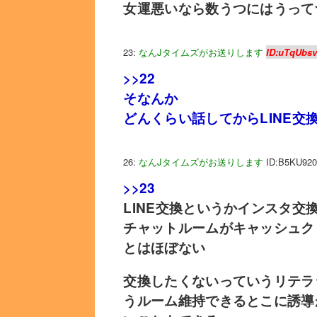
女運悪いなら数うつにはうって
23:
なんJタイムズがお送りします
ID:uTqUbs
>>22
そなんか
どんくらい話してからLINE交
26:
なんJタイムズがお送りします
ID:B5KU920
>>23
LINE交換というかインスタ交
チャットルームがキャッシュク
とはほぼない
交換したくないっていうリテラ
うルーム維持できるとこに誘導