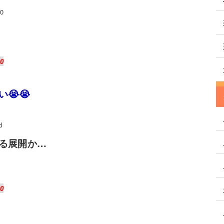
0
90
😭😭
d
る展開か…
90