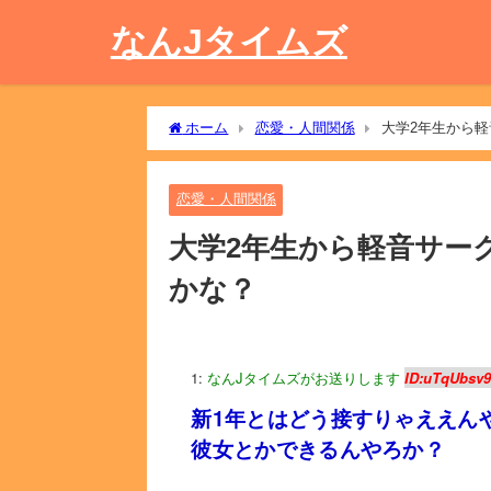
なんJタイムズ
ホーム
恋愛・人間関係
大学2年生から
恋愛・人間関係
大学2年生から軽音サー
かな？
1:
なんJタイムズがお送りします
ID:uTqUbsv
新1年とはどう接すりゃええん
彼女とかできるんやろか？