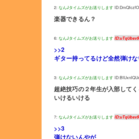
2:
なんJタイムズがお送りします
ID:DmQfczfO
楽器できるん？
6:
なんJタイムズがお送りします
ID:uTqUbsv
>>2
ギター持ってるけど全然弾けない
3:
なんJタイムズがお送りします
ID:BIUxnIQU
超絶技巧の２年生が入部してく
いけるいける
7:
なんJタイムズがお送りします
ID:uTqUbsv
>>3
弾けないんやが