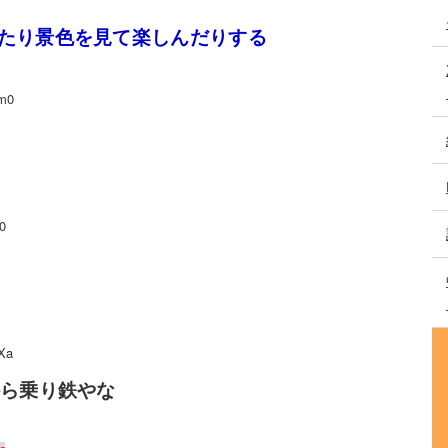
たり景色を見て楽しんだりする
m0
0
Xa
から乗り鉄やな