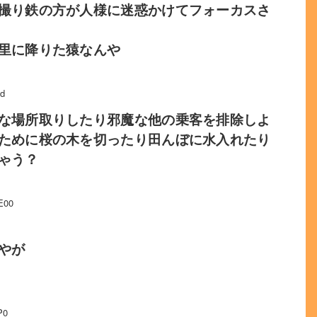
撮り鉄の方が人様に迷惑かけてフォーカスさ
里に降りた猿なんや
Qd
な場所取りしたり邪魔な他の乗客を排除しよ
ために桜の木を切ったり田んぼに水入れたり
ゃう？
E00
やが
P0