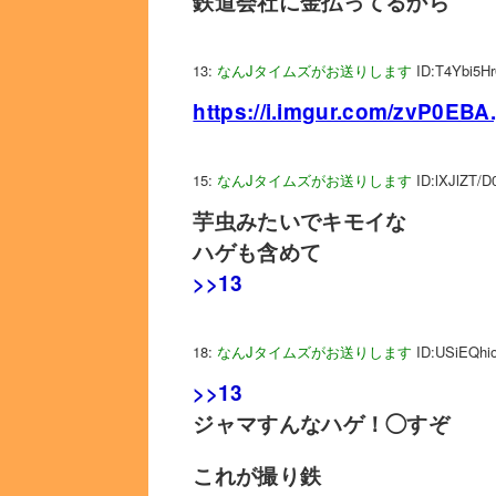
鉄道会社に金払ってるから
13:
なんJタイムズがお送りします
ID:T4Ybi5Hr
https://i.imgur.com/zvP0EBA
15:
なんJタイムズがお送りします
ID:lXJlZT/D
芋虫みたいでキモイな
ハゲも含めて
>>13
18:
なんJタイムズがお送りします
ID:USiEQhi
>>13
ジャマすんなハゲ！◯すぞ
これが撮り鉄