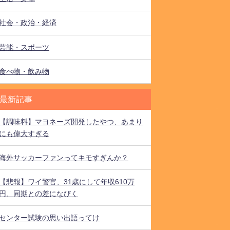
社会・政治・経済
芸能・スポーツ
食べ物・飲み物
最新記事
【調味料】マヨネーズ開発したやつ、あまり
にも偉大すぎる
海外サッカーファンってキモすぎんか？
【悲報】ワイ警官、31歳にして年収610万
円、同期との差になびく
センター試験の思い出語ってけ