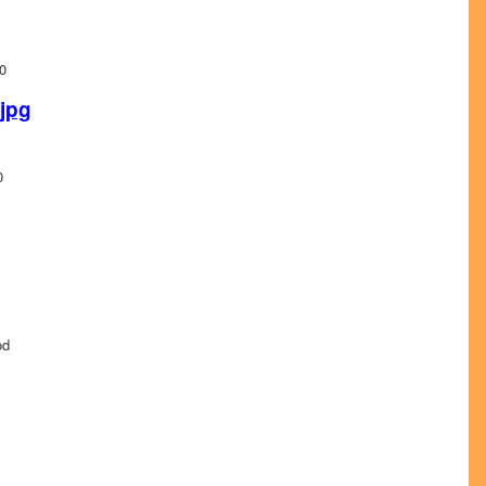
0
.jpg
0
od