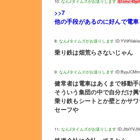
10:
なんJタイムズがお送りします
ID:imc/45pI
>>7
他の手段があるのに好んで電車
8:
なんJタイムズがお送りします
ID:YV9fVakla
乗り鉄は畑荒らさないじゃん
9:
なんJタイムズがお送りします
ID:BypJCMt
健常者は電車はあくまで移動手
そういう集団の中で自分だけ興
乗り鉄もシートとか壁とかサワ
セーフや
11:
なんJタイムズがお送りします
ID:JtbiYVJ5