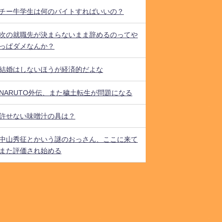
チー牛学生は何のバイトすればいいの？
次の就職先が決まらないまま辞めるのってや
っぱダメなんか？
結婚はしないほうが経済的だよな
NARUTO外伝、また穢土転生が問題になる
許せない味噌汁の具は？
中山秀征とかいう謎のおっさん、ここに来て
また評価され始める