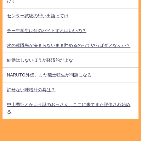
びく
センター試験の思い出語ってけ
チー牛学生は何のバイトすればいいの？
次の就職先が決まらないまま辞めるのってやっぱダメなんか？
結婚はしないほうが経済的だよな
NARUTO外伝、また穢土転生が問題になる
許せない味噌汁の具は？
中山秀征とかいう謎のおっさん、ここに来てまた評価され始め
る