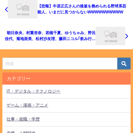
【悲報】中居正広さんの後釜を務められる野球系芸
能人、いまだに見つからないWWWWWWWWWW
朝日奈央、村重杏奈、若槻千夏、ゆうちゃみ、野呂
佳代、菊地亜美、松村沙友理、藤田ニコル｢飲み行く
ぞ｣
カテゴリー
IT・デジタル・テクノロジー
ゲーム・漫画・アニメ
仕事・就職・学歴