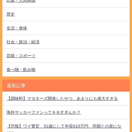
恋愛・人間関係
歴史
生活・身体
社会・政治・経済
芸能・スポーツ
食べ物・飲み物
最新記事
【調味料】マヨネーズ開発したやつ、あまりにも偉大すぎる
海外サッカーファンってキモすぎんか？
【悲報】ワイ警官、31歳にして年収610万円、同期との差にな