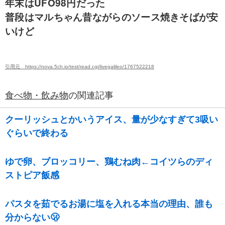
年末はUFO98円だった
普段はマルちゃん昔ながらのソース焼きそばが安
いけど
引用元 https://nova.5ch.io/test/read.cgi/livegalileo/1767522218
食べ物・飲み物
の関連記事
クーリッシュとかいうアイス、量が少なすぎて3吸い
ぐらいで終わる
ゆで卵、ブロッコリー、鶏むね肉←コイツらのディ
ストピア飯感
パスタを茹でるお湯に塩を入れる本当の理由、誰も
分からない🫢