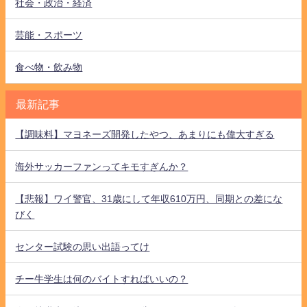
社会・政治・経済
芸能・スポーツ
食べ物・飲み物
最新記事
【調味料】マヨネーズ開発したやつ、あまりにも偉大すぎる
海外サッカーファンってキモすぎんか？
【悲報】ワイ警官、31歳にして年収610万円、同期との差にな
びく
センター試験の思い出語ってけ
チー牛学生は何のバイトすればいいの？