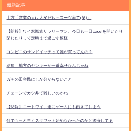
最新記事
土方「営業の人は大変だね～スーツ着て(笑)」
【朗報】ワイ窓際族サラリーマン、今日も一日Excelを開いたり
閉じたりして定時まで過ごす模様
コンビニのサンドイッチって誰が買ってんの？
結局、地方のヤンキーが一番幸せなんじゃね
ガチの田舎民にしか分からないこと
チェーンでカツ丼て難しいのかね
【悲報】ニートワイ、遂にゲームにも飽きてしまう
何でもっと早くスクワット始めなかったのかと後悔してる