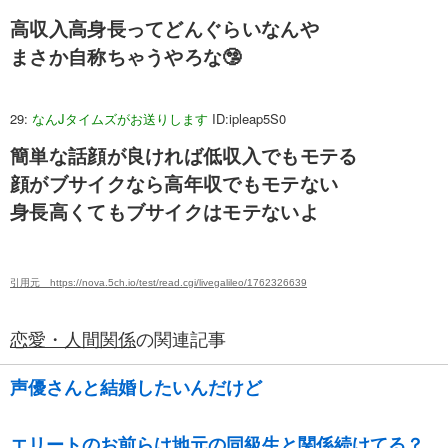
高収入高身長ってどんぐらいなんや
まさか自称ちゃうやろな🤥
29:
なんJタイムズがお送りします
ID:ipleap5S0
簡単な話顔が良ければ低収入でもモテる
顔がブサイクなら高年収でもモテない
身長高くてもブサイクはモテないよ
引用元 https://nova.5ch.io/test/read.cgi/livegalileo/1762326639
恋愛・人間関係
の関連記事
声優さんと結婚したいんだけど
エリートのお前らは地元の同級生と関係続けてる？