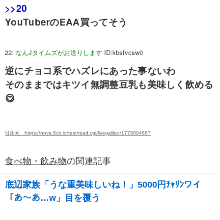
>>20
YouTuberのEAA買ってそう
22:
なんJタイムズがお送りします
ID:kbsfvcsw0
逆にチョコ系でハズレにあった事ないわ
そのままではキツイ無調整豆乳も美味しく飲める
😋
引用元 https://nova.5ch.io/test/read.cgi/livegalileo/1778094667
食べ物・飲み物
の関連記事
底辺家族「うな重美味しいね！」5000円ﾁｬﾘﾝワイ
「あ〜あ…w」目を覆う