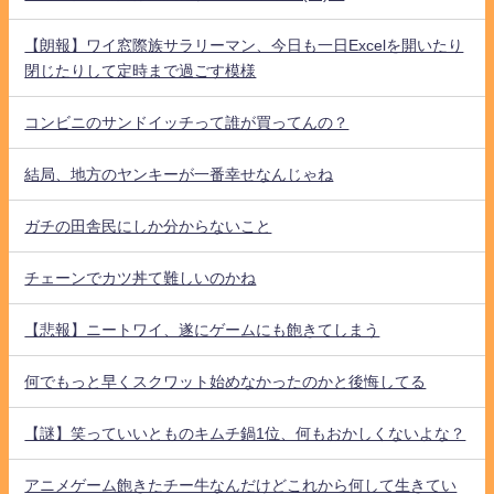
【朗報】ワイ窓際族サラリーマン、今日も一日Excelを開いたり
閉じたりして定時まで過ごす模様
コンビニのサンドイッチって誰が買ってんの？
結局、地方のヤンキーが一番幸せなんじゃね
ガチの田舎民にしか分からないこと
チェーンでカツ丼て難しいのかね
【悲報】ニートワイ、遂にゲームにも飽きてしまう
何でもっと早くスクワット始めなかったのかと後悔してる
【謎】笑っていいとものキムチ鍋1位、何もおかしくないよな？
アニメゲーム飽きたチー牛なんだけどこれから何して生きてい