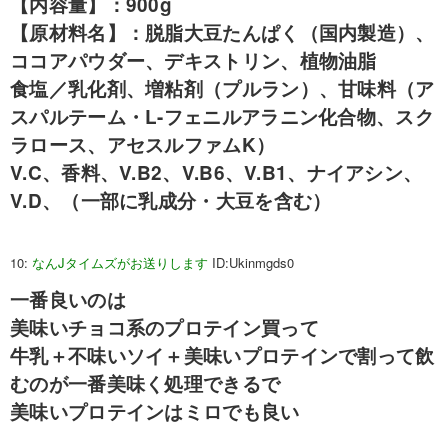
【内容量】：900g
【原材料名】：脱脂大豆たんぱく（国内製造）、
ココアパウダー、デキストリン、植物油脂
食塩／乳化剤、増粘剤（プルラン）、甘味料（ア
スパルテーム・L-フェニルアラニン化合物、スク
ラロース、アセスルファムK）
V.C、香料、V.B2、V.B6、V.B1、ナイアシン、
V.D、（一部に乳成分・大豆を含む）
10:
なんJタイムズがお送りします
ID:Ukinmgds0
一番良いのは
美味いチョコ系のプロテイン買って
牛乳＋不味いソイ＋美味いプロテインで割って飲
むのが一番美味く処理できるで
美味いプロテインはミロでも良い