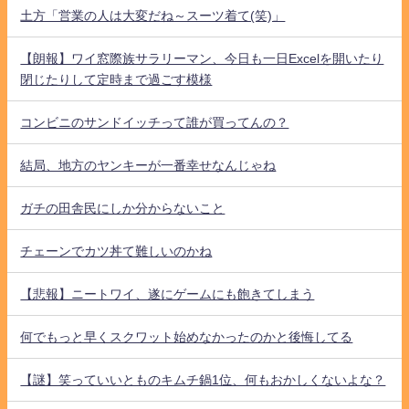
土方「営業の人は大変だね～スーツ着て(笑)」
【朗報】ワイ窓際族サラリーマン、今日も一日Excelを開いたり
閉じたりして定時まで過ごす模様
コンビニのサンドイッチって誰が買ってんの？
結局、地方のヤンキーが一番幸せなんじゃね
ガチの田舎民にしか分からないこと
チェーンでカツ丼て難しいのかね
【悲報】ニートワイ、遂にゲームにも飽きてしまう
何でもっと早くスクワット始めなかったのかと後悔してる
【謎】笑っていいとものキムチ鍋1位、何もおかしくないよな？