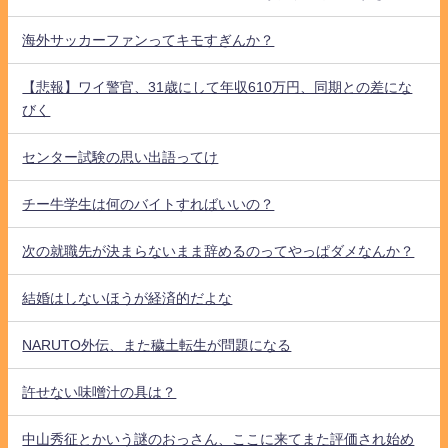
海外サッカーファンってキモすぎんか？
【悲報】ワイ警官、31歳にして年収610万円、同期との差にな
びく
センター試験の思い出語ってけ
チー牛学生は何のバイトすればいいの？
次の就職先が決まらないまま辞めるのってやっぱダメなんか？
結婚はしないほうが経済的だよな
NARUTO外伝、また穢土転生が問題になる
許せない味噌汁の具は？
中山秀征とかいう謎のおっさん、ここに来てまた評価され始め