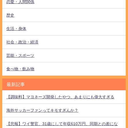
恋愛・人間関係
歴史
生活・身体
社会・政治・経済
芸能・スポーツ
食べ物・飲み物
最新記事
【調味料】マヨネーズ開発したやつ、あまりにも偉大すぎる
海外サッカーファンってキモすぎんか？
【悲報】ワイ警官、31歳にして年収610万円、同期との差にな