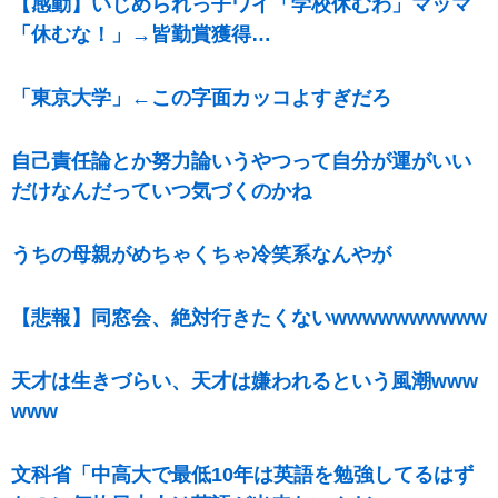
【感動】いじめられっ子ワイ「学校休むわ」マッマ
「休むな！」→皆勤賞獲得…
「東京大学」←この字面カッコよすぎだろ
自己責任論とか努力論いうやつって自分が運がいい
だけなんだっていつ気づくのかね
うちの母親がめちゃくちゃ冷笑系なんやが
【悲報】同窓会、絶対行きたくないwwwwwwwwww
天才は生きづらい、天才は嫌われるという風潮www
www
文科省「中高大で最低10年は英語を勉強してるはず