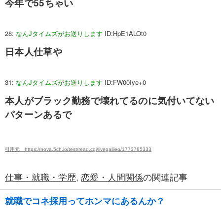
今年で55ちゃい
28:
なんJタイムズがお送りします
ID:HpE1ALOt0
日本人仕草や
31:
なんJタイムズがお送りします
ID:FW00Iye+0
本人がブラック勤務で壊れてるのに気付いてない
パターンあるで
引用元 https://nova.5ch.io/test/read.cgi/livegalileo/1773785333
仕事・就職・学歴
,
恋愛・人間関係
の関連記事
就職でコネ採用ってホンマにあるんか？