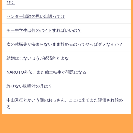
びく
センター試験の思い出語ってけ
チー牛学生は何のバイトすればいいの？
次の就職先が決まらないまま辞めるのってやっぱダメなんか？
結婚はしないほうが経済的だよな
NARUTO外伝、また穢土転生が問題になる
許せない味噌汁の具は？
中山秀征とかいう謎のおっさん、ここに来てまた評価され始め
る