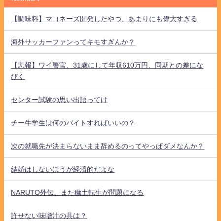
【調味料】マヨネーズ開発したやつ、あまりにも偉大すぎる
海外サッカーファンってキモすぎんか？
【悲報】ワイ警官、31歳にして年収610万円、同期との差にな
びく
センター試験の思い出語ってけ
チー牛学生は何のバイトすればいいの？
次の就職先が決まらないまま辞めるのってやっぱダメなんか？
結婚はしないほうが経済的だよな
NARUTO外伝、また穢土転生が問題になる
許せない味噌汁の具は？