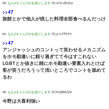
59:
なんJタイムズがお送りします
ID:mOLxBUisa
>>47
旅館とかで他人が残した料理全部食べるんだっけ
60:
なんJタイムズがお送りします
ID:jz1sYPbY0
>>47
アンジャッシュのコントって笑わせるメカニズム
をホモ勘違いに頼り過ぎてて今はすこれない
LGBTとか抜きに雑にホモ勘違い要素入れとけば
客が笑うだろうって浅いところでコントを舐めて
るわ
48:
なんJタイムズがお送りします
ID:hfUj8MUZd
今野は大喜利強い