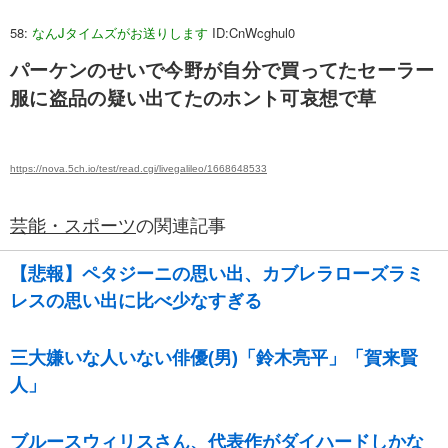
58:
なんJタイムズがお送りします
ID:CnWcghul0
パーケンのせいで今野が自分で買ってたセーラー
服に盗品の疑い出てたのホント可哀想で草
https://nova.5ch.io/test/read.cgi/livegalileo/1668648533
芸能・スポーツ
の関連記事
【悲報】ペタジーニの思い出、カブレラローズラミ
レスの思い出に比べ少なすぎる
三大嫌いな人いない俳優(男)「鈴木亮平」「賀来賢
人」
ブルースウィリスさん、代表作がダイハードしかな