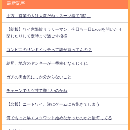
最新記事
土方「営業の人は大変だね～スーツ着て(笑)」
【朗報】ワイ窓際族サラリーマン、今日も一日Excelを開いたり
閉じたりして定時まで過ごす模様
コンビニのサンドイッチって誰が買ってんの？
結局、地方のヤンキーが一番幸せなんじゃね
ガチの田舎民にしか分からないこと
チェーンでカツ丼て難しいのかね
【悲報】ニートワイ、遂にゲームにも飽きてしまう
何でもっと早くスクワット始めなかったのかと後悔してる