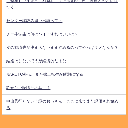
【悲報】ワイ警官、31歳にして年収610万円、同期との差にな
びく
センター試験の思い出語ってけ
チー牛学生は何のバイトすればいいの？
次の就職先が決まらないまま辞めるのってやっぱダメなんか？
結婚はしないほうが経済的だよな
NARUTO外伝、また穢土転生が問題になる
許せない味噌汁の具は？
中山秀征とかいう謎のおっさん、ここに来てまた評価され始め
る