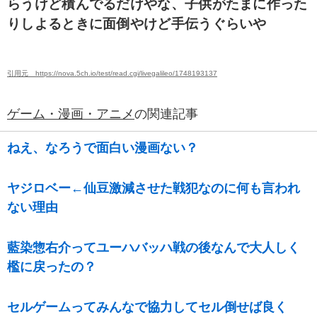
らうけど積んでるだけやな、子供がたまに作った
りしよるときに面倒やけど手伝うぐらいや
引用元 https://nova.5ch.io/test/read.cgi/livegalileo/1748193137
ゲーム・漫画・アニメ
の関連記事
ねえ、なろうで面白い漫画ない？
ヤジロベー←仙豆激減させた戦犯なのに何も言われ
ない理由
藍染惣右介ってユーハバッハ戦の後なんで大人しく
檻に戻ったの？
セルゲームってみんなで協力してセル倒せば良く