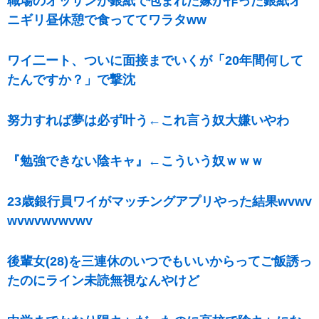
職場のオッサンが銀紙で包まれた嫁が作った銀紙オ
ニギリ昼休憩で食っててワラタww
ワイ二ート、ついに面接までいくが「20年間何して
たんですか？」で撃沈
努力すれば夢は必ず叶う←これ言う奴大嫌いやわ
『勉強できない陰キャ』←こういう奴ｗｗｗ
23歳銀行員ワイがマッチングアプリやった結果wvwv
wvwvwvwvwv
後輩女(28)を三連休のいつでもいいからってご飯誘っ
たのにライン未読無視なんやけど