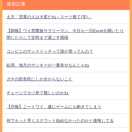
最新記事
土方「営業の人は大変だね～スーツ着て(笑)」
【朗報】ワイ窓際族サラリーマン、今日も一日Excelを開いたり
閉じたりして定時まで過ごす模様
コンビニのサンドイッチって誰が買ってんの？
結局、地方のヤンキーが一番幸せなんじゃね
ガチの田舎民にしか分からないこと
チェーンでカツ丼て難しいのかね
【悲報】ニートワイ、遂にゲームにも飽きてしまう
何でもっと早くスクワット始めなかったのかと後悔してる