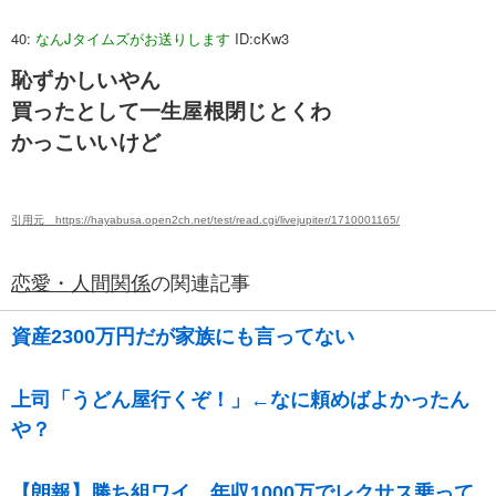
40:
なんJタイムズがお送りします
ID:cKw3
恥ずかしいやん
買ったとして一生屋根閉じとくわ
かっこいいけど
引用元 https://hayabusa.open2ch.net/test/read.cgi/livejupiter/1710001165/
恋愛・人間関係
の関連記事
資産2300万円だが家族にも言ってない
上司「うどん屋行くぞ！」←なに頼めばよかったん
や？
【朗報】勝ち組ワイ、年収1000万でレクサス乗って