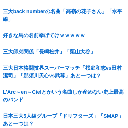
三大back numberの名曲「高嶺の花子さん」「水平
線」
好きな馬の名前挙げてけｗｗｗｗｗ
三大師弟関係「長嶋松井」「栗山大谷」
三大日本格闘技界スーパーマッチ「桜庭和志vs田村
潔司」「那須川天心vs武尊」あと一つは？
L'Arc～en～Cielとかいう名曲しか産めない史上最高
のバンド
日本三大5人組グループ「ドリフターズ」「SMAP」
あと一つは？