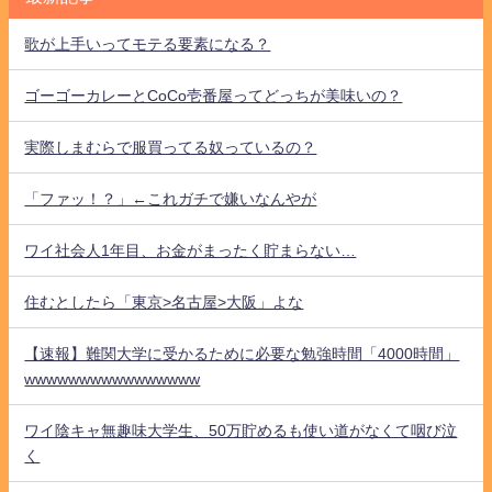
歌が上手いってモテる要素になる？
ゴーゴーカレーとCoCo壱番屋ってどっちが美味いの？
実際しまむらで服買ってる奴っているの？
「ファッ！？」←これガチで嫌いなんやが
ワイ社会人1年目、お金がまったく貯まらない…
住むとしたら「東京>名古屋>大阪」よな
【速報】難関大学に受かるために必要な勉強時間「4000時間」
wwwwwwwwwwwwwwww
ワイ陰キャ無趣味大学生、50万貯めるも使い道がなくて咽び泣
く