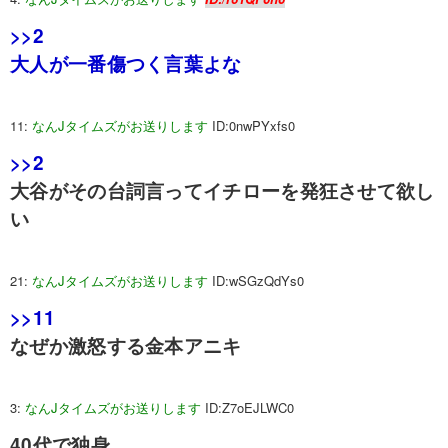
>>2
大人が一番傷つく言葉よな
11:
なんJタイムズがお送りします
ID:0nwPYxfs0
>>2
大谷がその台詞言ってイチローを発狂させて欲し
い
21:
なんJタイムズがお送りします
ID:wSGzQdYs0
>>11
なぜか激怒する金本アニキ
3:
なんJタイムズがお送りします
ID:Z7oEJLWC0
40代で独身