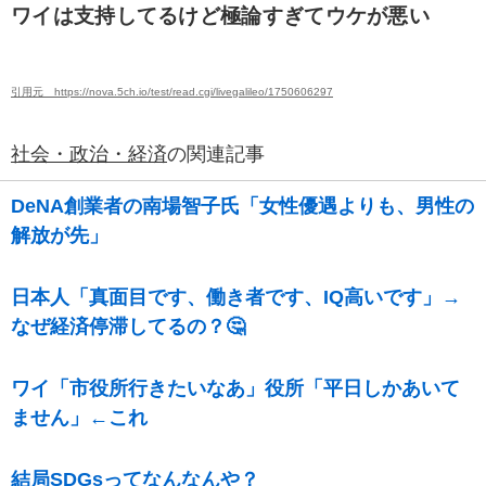
ワイは支持してるけど極論すぎてウケが悪い
引用元 https://nova.5ch.io/test/read.cgi/livegalileo/1750606297
社会・政治・経済
の関連記事
DeNA創業者の南場智子氏「女性優遇よりも、男性の
解放が先」
日本人「真面目です、働き者です、IQ高いです」→
なぜ経済停滞してるの？🤔
ワイ「市役所行きたいなあ」役所「平日しかあいて
ません」←これ
結局SDGsってなんなんや？