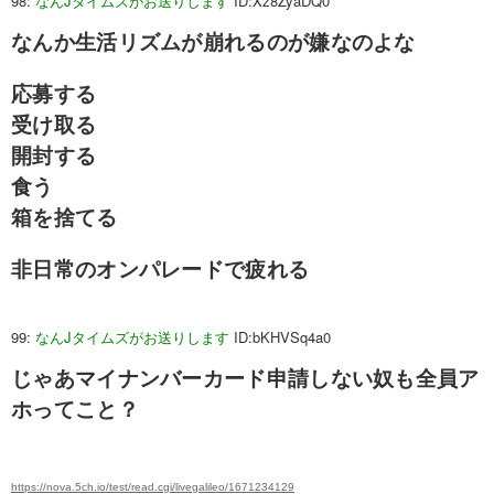
98:
なんJタイムズがお送りします
ID:Xz8ZyaDQ0
なんか生活リズムが崩れるのが嫌なのよな
応募する
受け取る
開封する
食う
箱を捨てる
非日常のオンパレードで疲れる
99:
なんJタイムズがお送りします
ID:bKHVSq4a0
じゃあマイナンバーカード申請しない奴も全員ア
ホってこと？
https://nova.5ch.io/test/read.cgi/livegalileo/1671234129