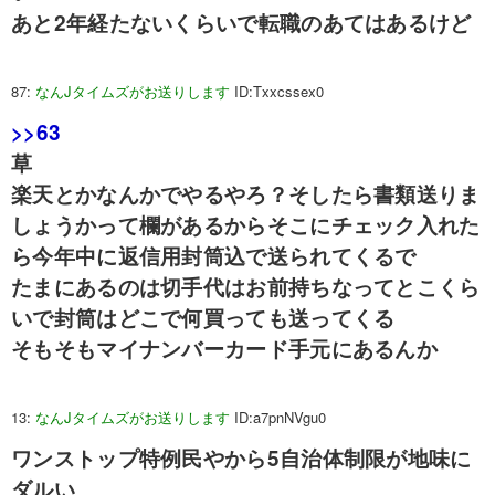
あと2年経たないくらいで転職のあてはあるけど
87:
なんJタイムズがお送りします
ID:Txxcssex0
>>63
草
楽天とかなんかでやるやろ？そしたら書類送りま
しょうかって欄があるからそこにチェック入れた
ら今年中に返信用封筒込で送られてくるで
たまにあるのは切手代はお前持ちなってとこくら
いで封筒はどこで何買っても送ってくる
そもそもマイナンバーカード手元にあるんか
13:
なんJタイムズがお送りします
ID:a7pnNVgu0
ワンストップ特例民やから5自治体制限が地味に
ダルい