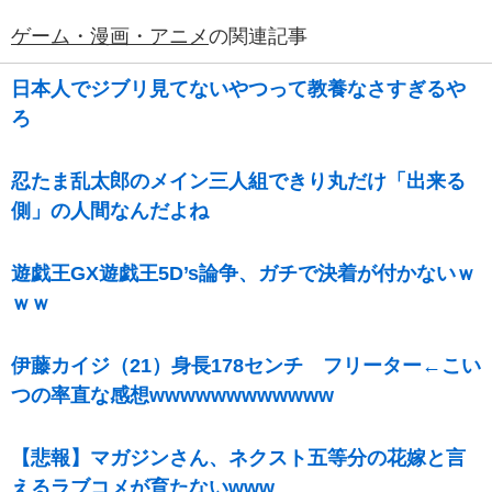
ゲーム・漫画・アニメ
の関連記事
日本人でジブリ見てないやつって教養なさすぎるや
ろ
忍たま乱太郎のメイン三人組できり丸だけ「出来る
側」の人間なんだよね
遊戯王GX遊戯王5D’s論争、ガチで決着が付かないｗ
ｗｗ
伊藤カイジ（21）身長178センチ フリーター←こい
つの率直な感想wwwwwwwwwwww
【悲報】マガジンさん、ネクスト五等分の花嫁と言
えるラブコメが育たないwww