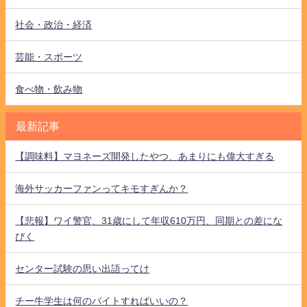
社会・政治・経済
芸能・スポーツ
食べ物・飲み物
最新記事
【調味料】マヨネーズ開発したやつ、あまりにも偉大すぎる
海外サッカーファンってキモすぎんか？
【悲報】ワイ警官、31歳にして年収610万円、同期との差にな
びく
センター試験の思い出語ってけ
チー牛学生は何のバイトすればいいの？