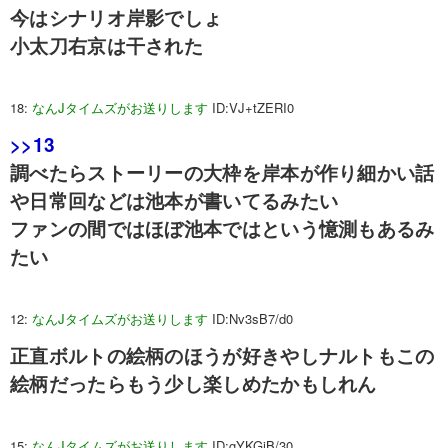
今はシナリオ岸影でしょ
小太刀右京は干された
18:
なんJタイムズがお送りします
ID:VJ+tZERI0
>>13
調べたらストーリーの大枠を岸本が作り細かい話
や日常回などは池本が書いてるみたい
ファンの間ではほぼ池本ではという憶測もあるみ
たい
12:
なんJタイムズがお送りします
ID:Nv3sB7/d0
正直ボルトの絵柄のほうが好きやしナルトもこの
絵柄だったらもう少し楽しめたかもしれん
15:
なんJタイムズがお送りします
ID:gYKGiB/30