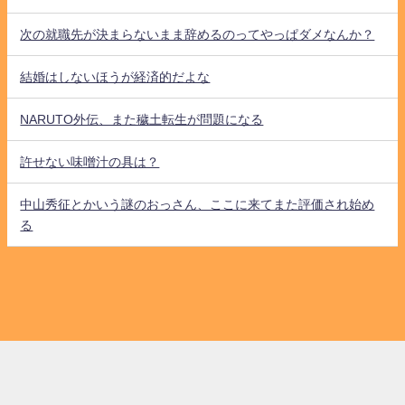
次の就職先が決まらないまま辞めるのってやっぱダメなんか？
結婚はしないほうが経済的だよな
NARUTO外伝、また穢土転生が問題になる
許せない味噌汁の具は？
中山秀征とかいう謎のおっさん、ここに来てまた評価され始め
る
HOME
お問い合わせ
プライバシーポリシー
運営者情報
なんJタイムズ All Rights Reserved.