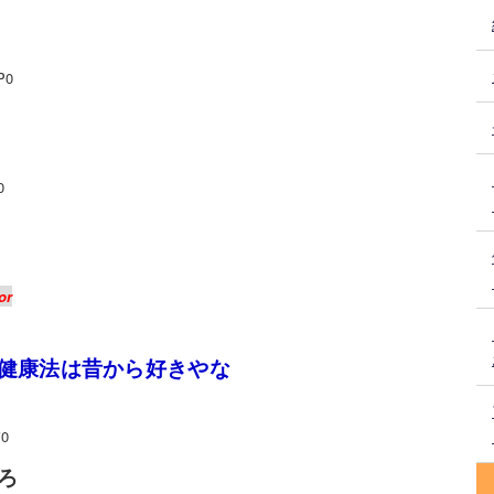
P0
0
or
健康法は昔から好きやな
i0
ろ