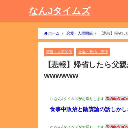
なんJタイムズ
ホーム
恋愛・人間関係
【悲報】帰省した
恋愛・人間関係
社会・政治・経済
【悲報】帰省したら父親
wwwwww
1:
なんJタイムズがお送りします
ID:Nfhd1uCo
食事中政治と陰謀論の話しかし
2:
なんJタイムズがお送りします
ID:Nfhd1uCo