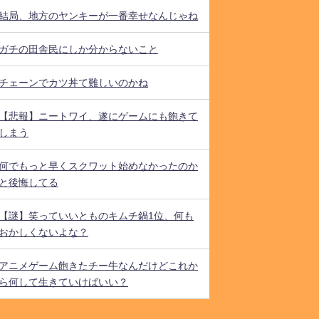
結局、地方のヤンキーが一番幸せなんじゃね
ガチの田舎民にしか分からないこと
チェーンでカツ丼て難しいのかね
【悲報】ニートワイ、遂にゲームにも飽きて
しまう
何でもっと早くスクワット始めなかったのか
と後悔してる
【謎】笑っていいとものキムチ鍋1位、何も
おかしくないよな？
アニメゲーム飽きたチー牛なんだけどこれか
ら何して生きていけばいい？