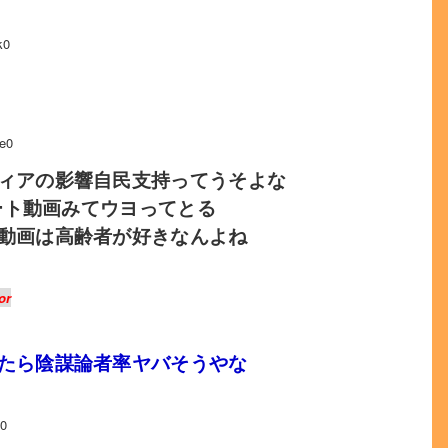
k0
e0
ィアの影響自民支持ってうそよな
ョート動画みてウヨってとる
動画は高齢者が好きなんよね
or
たら陰謀論者率ヤバそうやな
G0