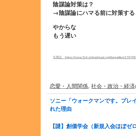
陰謀論対策は？
→陰謀論にハマる前に対策する
やからな
もう遅い
引用元 https://nova.5ch.io/test/read.cgi/livegalileo/17679
恋愛・人間関係
,
社会・政治・経済
ソニー「ウォークマンです。プレ
れた理由
【謎】創価学会（新規入会ほぼゼ