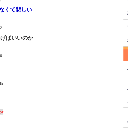
なくて悲しい
0
防げばいいのか
0
U0
or