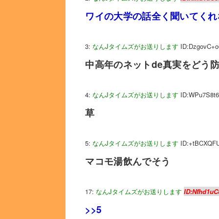
ワイの大学の話全く聞いてくれ
3:
なんJタイムズがお送りします
ID:DzgovC+o
中高年のネットde真実をどう
4:
なんJタイムズがお送りします
ID:WPu7S8t6
草
5:
なんJタイムズがお送りします
ID:+tBCXQF
マコモ湯飲んでそう
17:
なんJタイムズがお送りします
ID:Nfhd1uC
>>5