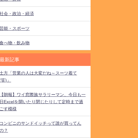
社会・政治・経済
芸能・スポーツ
食べ物・飲み物
最新記事
土方「営業の人は大変だね～スーツ着て
(笑)」
【朗報】ワイ窓際族サラリーマン、今日も一
日Excelを開いたり閉じたりして定時まで過
ごす模様
コンビニのサンドイッチって誰が買ってん
の？