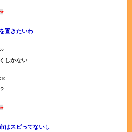
or
を置きたいわ
60
くしかない
X10
？
or
市はスピってないし