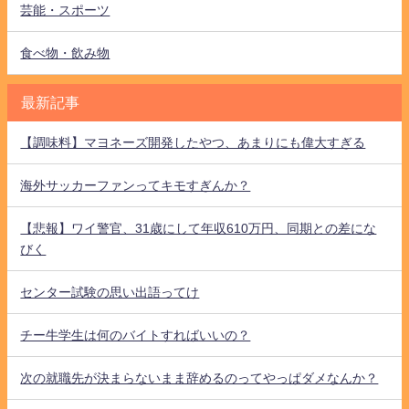
芸能・スポーツ
食べ物・飲み物
最新記事
【調味料】マヨネーズ開発したやつ、あまりにも偉大すぎる
海外サッカーファンってキモすぎんか？
【悲報】ワイ警官、31歳にして年収610万円、同期との差にな
びく
センター試験の思い出語ってけ
チー牛学生は何のバイトすればいいの？
次の就職先が決まらないまま辞めるのってやっぱダメなんか？